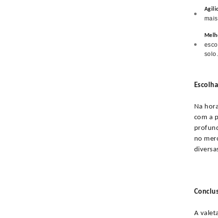
Agili
mais
Melh
esco
solo
Escolha
Na hora
com a p
profund
no merc
diversa
Conclu
A valet