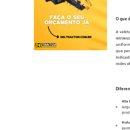
O que 
A valet
retroes
uniform
que per
indicad
redes e
Diferen
Alta 
larg
prod
Prof
perm