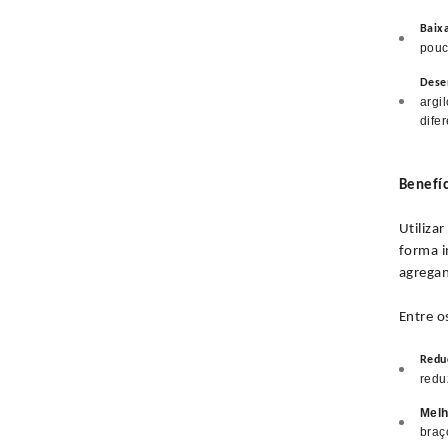
Baix
pouc
Dese
argi
difer
Benefíc
Utiliza
forma i
agregan
Entre o
Redu
redu
Mel
braç