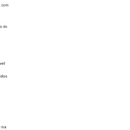
a com
ão do
vel
idos
e na