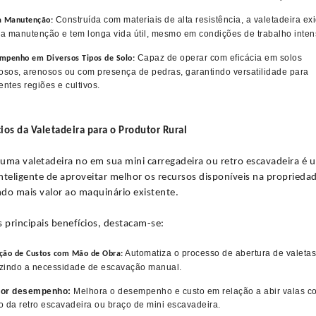
Construída com materiais de alta resistência, a valetadeira ex
a Manutenção:
a manutenção e tem longa vida útil, mesmo em condições de trabalho inten
Capaz de operar com eficácia em solos
mpenho em Diversos Tipos de Solo:
losos, arenosos ou com presença de pedras, garantindo versatilidade para
entes regiões e cultivos.
ios da Valetadeira para o Produtor Rural
r uma valetadeira no em sua mini carregadeira ou retro escavadeira é 
nteligente de aproveitar melhor os recursos disponíveis na proprieda
do mais valor ao maquinário existente.
s principais benefícios, destacam-se:
Automatiza o processo de abertura de valetas
ção de Custos com Mão de Obra:
zindo a necessidade de escavação manual.
hor desempenho:
Melhora o desempenho e custo em relação a abir valas c
o da retro escavadeira ou braço de mini escavadeira.