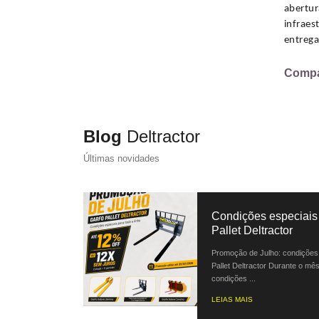
abertur
infraes
entrega
Compar
Blog
Deltractor
Últimas novidades
Condições especiais 
Pallet Deltractor
Promoção de Julho: condições 
Pallet Deltractor Durante o mês
condições ...
LEIAS MAIS