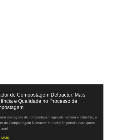
ador de Compostagem Deltractor: Mais
ciência e Qualidade no Processo de
postagem
 para operações de compostagem agrícola, urbana e industrial, o
or de Compostagem Deltractor é a solução perfeita para quem
acel...
 MAIS