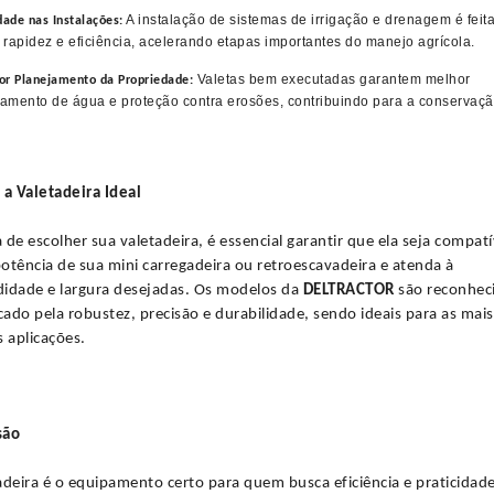
A instalação de sistemas de irrigação e drenagem é feit
dade nas Instalações:
 rapidez e eficiência, acelerando etapas importantes do manejo agrícola.
Valetas bem executadas garantem melhor
or Planejamento da Propriedade:
amento de água e proteção contra erosões, contribuindo para a conservaç
.
 a Valetadeira Ideal
 de escolher sua valetadeira, é essencial garantir que ela seja compatí
otência de sua mini carregadeira ou retroescavadeira e atenda à
idade e largura desejadas. Os modelos da
DELTRACTOR
são reconhec
ado pela robustez, precisão e durabilidade, sendo ideais para as mais
s aplicações.
são
adeira é o equipamento certo para quem busca eficiência e praticidad