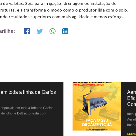
a de valetas. Seja para irrigação, drenagem ou instalação de
truturas, ela transforma o modo como o produtor lida com o solo,
ndo resultados superiores com mais agilidade e menos esforço.
tilhe:
em toda a linha de Garfos
Aer
Efi
Com
especiais em toda a linha de Garfos
 de julho, a Deltractor está com
Ideal
Aerad
busca 
LEIAS