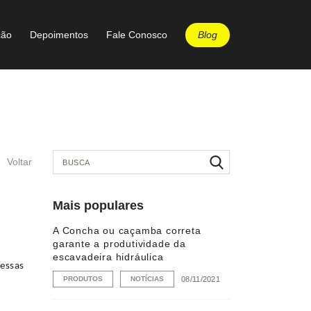
Blog
ção
Depoimentos
Fale Conosco
Voltar
Mais populares
A Concha ou caçamba correta
garante a produtividade da
escavadeira hidráulica
 essas
PRODUTOS
NOTÍCIAS
08/11/2021