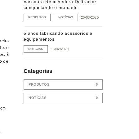
Vassoura Recolhedora Deltractor
conquistando o mercado
PRODUTOS
NOTÍCIAS
20/03/2020
6 anos fabricando acessórios e
equipamentos
neira
te, o
NOTÍCIAS
18/02/2020
os. É
o de
Categorias
PRODUTOS
0
NOTÍCIAS
0
com
,