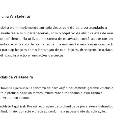
é uma Valetadeira?
adeira é um implemento agrícola desenvolvido para ser acoplado a
cavadeiras e mini carregadeiras
, com o objetivo de abrir valetas de ma
e e eficiente. Ela utiliza um sistema de escavação contínua por corren
mite cortar o solo de forma limpa, mesmo em terrenos mais compact
a para aplicações como instalação de tubulações, drenagem, instalaçã
létricas, irrigação e fundações de cercas.
ciais da Valetadeira
O sistema de escavação por corrente garante valetas 
Eficiência Operacional:
ura e profundidade uniformes, minimizando retrabalho e otimizando a
utividade no campo.
Possui regulagem de profundidade por sistema hidráulico
undidade Regulável:
itindo maior controle e precisão conforme a necessidade da aplicação.