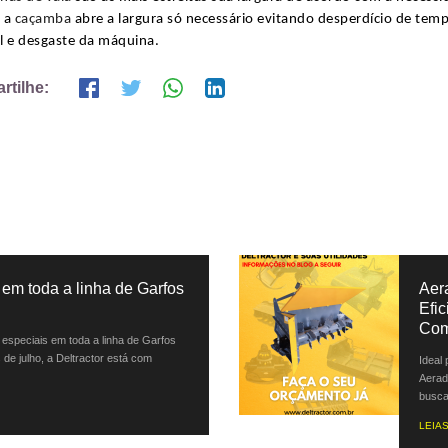
a a
caçamba
abre a largura só necessário evitando desperdício de tem
l e desgaste da máquina.
tilhe:
em toda a linha de Garfos
Aer
Efi
Com
especiais em toda a linha de Garfos
 de julho, a Deltractor está com
Ideal
Aerad
busca 
LEIAS