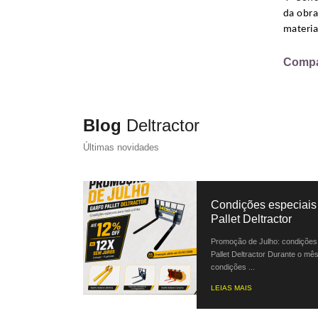
da obr
materia
Compar
Blog
Deltractor
Últimas novidades
Condições especiais 
Pallet Deltractor
Promoção de Julho: condições 
Pallet Deltractor Durante o mês
condições ...
LEIAS MAIS