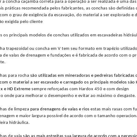
r a
concha caçamba
correta para a operação a ser realizada é uma das
ais práticas recomendada pelos fabricantes, as conchas são definidas 
com o grau de exigência da escavação, do material a ser explorado e 
o exigida pelo cliente
s os principais modelos de
conchas
utilizados em escavadeiras hidrául
ha trapezoidal
ou
concha em V
tem seu formato em trapézio utilizad
a de valas de drenagem e fundações e é fabricada de acordo com o pr
te.
chas
para rocha
são utilizadas em mineradoras e pedreiras fabricadas 
com o material a ser escavado e carregado os principais modelos são 
x e HD Extreme
sempre reforçadas com Hardox 450 e com design
vo onde para melhorar o desempenho e evitar ao máximo o desgaste.
has de limpeza
para drenagens de valas e rios
estas mais rasas com f
enagem e maior largura possível de acordo com o tamanho operacion
eira hidráulica.
has de vala
são as mais estreitas sua largura de acordo com a necess