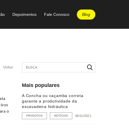
Blog
ção
Depoimentos
Fale Conosco
Voltar
Mais populares
A Concha ou caçamba correta
ata
garante a produtividade da
tivos
escavadeira hidráulica
ara o
PRODUTOS
NOTÍCIAS
08/11/2021