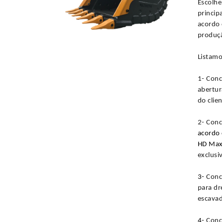
Escolhe
princip
acordo 
produçã
Listamo
1-
Conc
abertur
do clien
2-
Con
acordo 
HD Max
exclusi
3-
Conc
para dr
escavad
4-
Conc