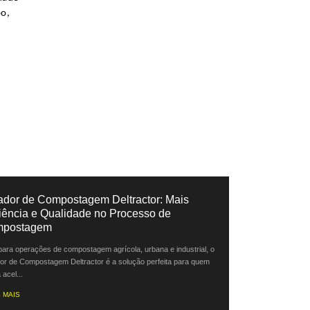
po,
ador de Compostagem Deltractor: Mais
ciência e Qualidade no Processo de
postagem
 para operações de compostagem agrícola, urbana e industrial, o
or de Compostagem Deltractor é a solução perfeita para quem
acel...
 MAIS