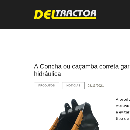
A Concha ou caçamba correta gara
hidráulica
PRODUTOS
NOTÍCIAS
08/11/2021
A produ
escavad
e evita
tipo de