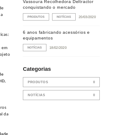
Vassoura Recolhedora Deltractor
conquistando o mercado
de
da
PRODUTOS
NOTÍCIAS
20/03/2020
6 anos fabricando acessórios e
icas:
equipamentos
o em
NOTÍCIAS
18/02/2020
ojeto
Categorias
de
HD,
PRODUTOS
0
NOTÍCIAS
0
uros
al da
idade