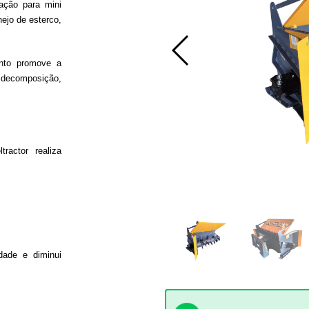
cação para mini
ejo de esterco,
ento promove a
e decomposição,
ractor realiza
dade e diminui