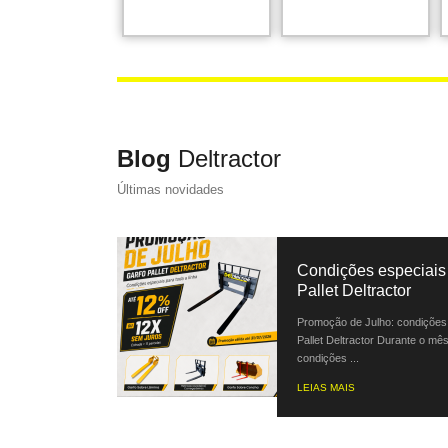
Blog
Deltractor
Últimas novidades
Condições especiais 
Pallet Deltractor
Promoção de Julho: condições 
Pallet Deltractor Durante o mês
condições ...
LEIAS MAIS