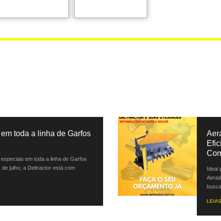
em toda a linha de Garfos
Aer
Efi
Com
especiais em toda a linha de Garfos
 de julho, a Deltractor está com
Ideal
Aerad
busca 
LEIAS