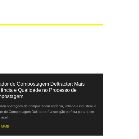
ador de Compostagem Deltractor: Mais
ciência e Qualidade no Processo de
postagem
 para operações de compostagem agrícola, urbana e industrial, o
or de Compostagem Deltractor é a solução perfeita para quem
acel...
 MAIS