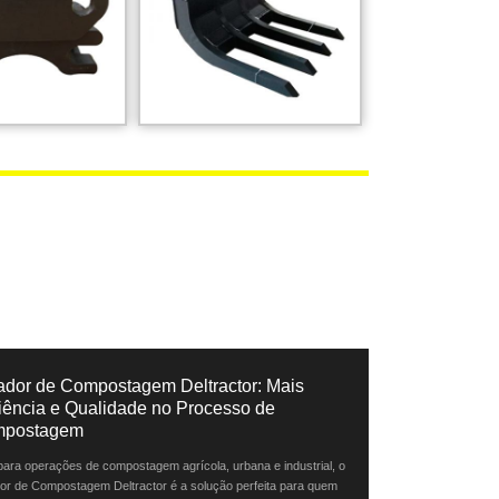
ador de Compostagem Deltractor: Mais
ciência e Qualidade no Processo de
postagem
 para operações de compostagem agrícola, urbana e industrial, o
or de Compostagem Deltractor é a solução perfeita para quem