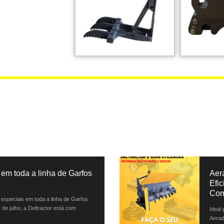
em toda a linha de Garfos
Aer
Efi
Com
especiais em toda a linha de Garfos
 de julho, a Deltractor está com
Ideal
Aerad