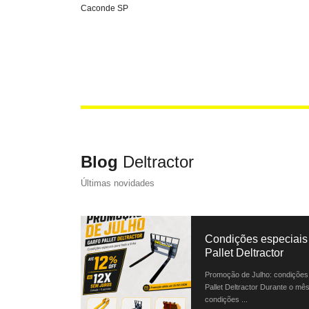
Caconde SP
Blog
Deltractor
Últimas novidades
Condições especiais 
Pallet Deltractor
Promoção de Julho: condições 
Pallet Deltractor Durante o mês
condições ...