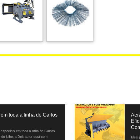
em toda a linha de Garfos
Aer
Efi
Com
especiais em toda a linha de Garfos
 de julho, a Deltractor está com
Ideal