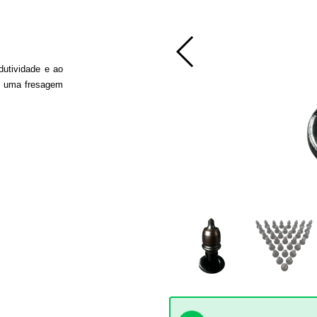
dutividade e ao
m uma fresagem