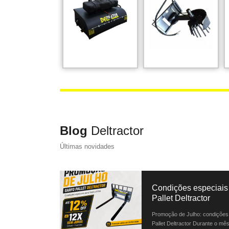
Blog
Deltractor
Últimas novidades
Condições especiais 
Pallet Deltractor
Promoção de Julho: condições 
Pallet Deltractor Durante o mês