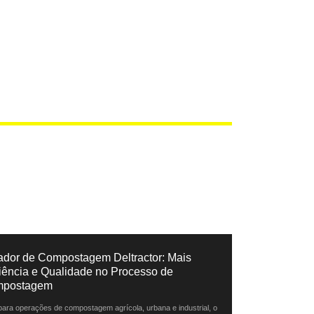
ador de Compostagem Deltractor: Mais
ciência e Qualidade no Processo de
postagem
 para operações de compostagem agrícola, urbana e industrial, o