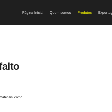
Página Inicial
Quem somos
Produtos
Exporta
alto
 materiais como